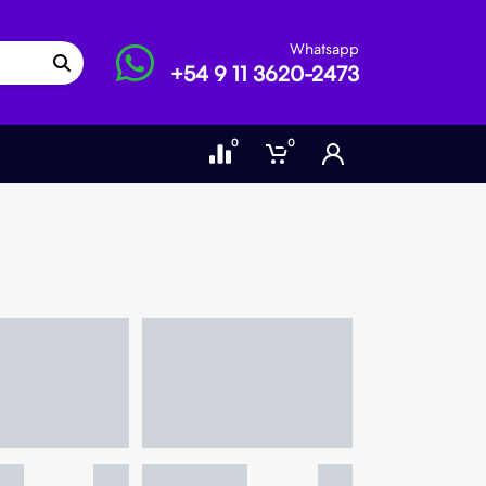
Whatsapp
+54 9 11 3620-2473
0
0