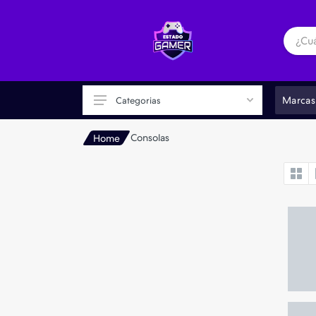
Marcas
Categorias
Consolas
Home
Consolas
Accesorios
Consolas Portátiles
Realidad Virtual VR
Retro Gaming