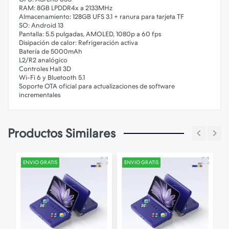
RAM: 8GB LPDDR4x a 2133MHz
Almacenamiento: 128GB UFS 3.1 + ranura para tarjeta TF
SO: Android 13
Pantalla: 5.5 pulgadas, AMOLED, 1080p a 60 fps
Disipación de calor: Refrigeración activa
Batería de 5000mAh
L2/R2 analógico
Controles Hall 3D
Wi-Fi 6 y Bluetooth 5.1
Soporte OTA oficial para actualizaciones de software
incrementales
Productos Similares
ENVIO GRATIS
ENVIO GRATIS
E