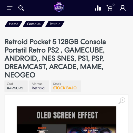
0
Home
Consolas
Retroid
Retroid Pocket 5 128GB Consola
Portatil Retro PS2 , GAMECUBE,
ANDROID,. NES SNES, PS1, PSP,
DREAMCAST, ARCADE, MAME,
NEOGEO
Cod
Marcas
Stock
#495092
Retroid
STOCK BAJO