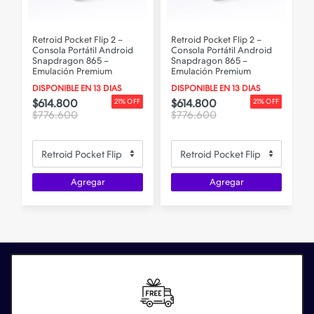
Retroid Pocket Flip 2 –
Retroid Pocket Flip 2 –
R
Consola Portátil Android
Consola Portátil Android
C
Snapdragon 865 –
Snapdragon 865 –
Emulación Premium
Emulación Premium
DISPONIBLE EN 13 DIAS
DISPONIBLE EN 13 DIAS
$614.800
$614.800
F
21% OFF
21% OFF
$776.600
$776.600
Agregar
Agregar