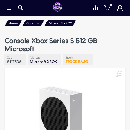
0
Home
Consolas
Microsoft XBOX
Consola Xbox Series S 512 GB
Microsoft
Cod
Marcas
Stock
#417506
Microsoft XBOX
STOCK BAJO