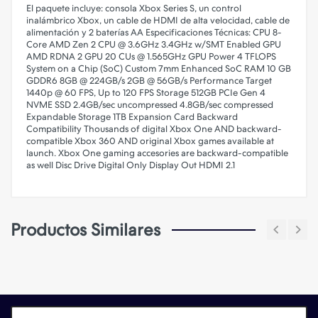
El paquete incluye: consola Xbox Series S, un control
inalámbrico Xbox, un cable de HDMI de alta velocidad, cable de
alimentación y 2 baterías AA Especificaciones Técnicas: CPU 8-
Core AMD Zen 2 CPU @ 3.6GHz 3.4GHz w/SMT Enabled GPU
AMD RDNA 2 GPU 20 CUs @ 1.565GHz GPU Power 4 TFLOPS
System on a Chip (SoC) Custom 7mm Enhanced SoC RAM 10 GB
GDDR6 8GB @ 224GB/s 2GB @ 56GB/s Performance Target
1440p @ 60 FPS, Up to 120 FPS Storage 512GB PCIe Gen 4
NVME SSD 2.4GB/sec uncompressed 4.8GB/sec compressed
Expandable Storage 1TB Expansion Card Backward
Compatibility Thousands of digital Xbox One AND backward-
compatible Xbox 360 AND original Xbox games available at
launch. Xbox One gaming accesories are backward-compatible
as well Disc Drive Digital Only Display Out HDMI 2.1
Productos Similares