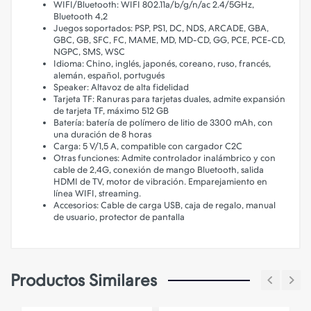
WIFI/Bluetooth: WIFI 802.11a/b/g/n/ac 2.4/5GHz,
Bluetooth 4,2
Juegos soportados: PSP, PS1, DC, NDS, ARCADE, GBA,
GBC, GB, SFC, FC, MAME, MD, MD-CD, GG, PCE, PCE-CD,
NGPC, SMS, WSC
Idioma: Chino, inglés, japonés, coreano, ruso, francés,
alemán, español, portugués
Speaker: Altavoz de alta fidelidad
Tarjeta TF: Ranuras para tarjetas duales, admite expansión
de tarjeta TF, máximo 512 GB
Batería: batería de polímero de litio de 3300 mAh, con
una duración de 8 horas
Carga: 5 V/1,5 A, compatible con cargador C2C
Otras funciones: Admite controlador inalámbrico y con
cable de 2,4G, conexión de mango Bluetooth, salida
HDMI de TV, motor de vibración. Emparejamiento en
línea WIFI, streaming.
Accesorios: Cable de carga USB, caja de regalo, manual
de usuario, protector de pantalla
Productos Similares