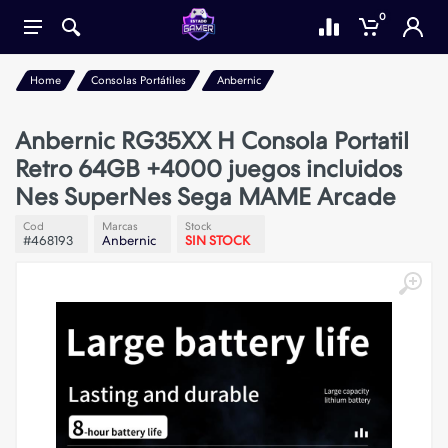
0
Home
Consolas Portátiles
Anbernic
Anbernic RG35XX H Consola Portatil
Retro 64GB +4000 juegos incluidos
Nes SuperNes Sega MAME Arcade
Cod
Marcas
Stock
#468193
Anbernic
SIN STOCK