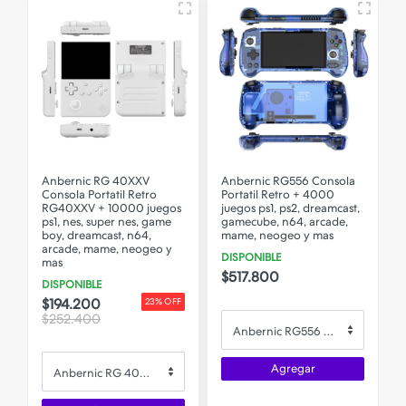
Anbernic RG 40XXV
Anbernic RG556 Consola
Consola Portatil Retro
Portatil Retro + 4000
C
RG40XXV + 10000 juegos
juegos ps1, ps2, dreamcast,
1
ps1, nes, super nes, game
gamecube, n64, arcade,
p
boy, dreamcast, n64,
mame, neogeo y mas
arcade, mame, neogeo y
DISPONIBLE
mas
$517.800
DISPONIBLE
$194.200
23% OFF
$252.400
Anbernic RG556 Consola Portatil Retro + 4000 juegos ps1, ps2, dreamcast, gamecube, n64, arcade, mame, neogeo y mas
Agregar
Anbernic RG 40XXV Consola Portatil Retro RG40XXV + 10000 juegos ps1, nes, super nes, game boy, dreamcast, n64, arcade, mame, neogeo y mas