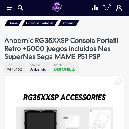
0
Home
Consolas Portátiles
Anbernic
Anbernic RG35XXSP Consola Portatil
Retro +5000 juegos incluidos Nes
SuperNes Sega MAME PS1 PSP
Cod
Marcas
Stock
#475462
Anbernic
DISPONIBLE