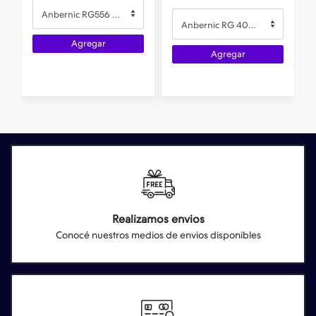
Anbernic RG556 Consola Portatil Retro + 4000 juegos ps1, ps2, dreamcast, gamecube, n64, arcade, mame, neogeo y mas
Anbernic RG 406H Consola Portatil Retro 128GB emula juegos ps1, ps2, dreamcast, n64, arcade, mame, neogeo y mas
Agregar
Agregar
Realizamos envios
Conocé nuestros medios de envios disponibles