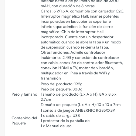
Batería: Batería de polímero de litio de 3300
mAH, con duración de 8 horas
Carga: 5 V/1.5 A, compatible con cargador C2C.
Interruptor magnético Hall: imanes potentes
incorporados en las cubiertas superior e
inferior, que admiten la función de cierre
magnético; Chip de interruptor Hall
incorporado. Cuenta con un despertador
automático cuando se abre la tapa y un modo
de suspensión cuando se cierra la tapa.
Otras funciones: Admite controlador
inalámbrico 2.4G y conexión de controlador
con cable, conexión de controlador Bluetooth,
conexión HDMI a TV, motor de vibración,
multijugador en línea a través de WiFi y
transmisión
Peso del producto: 192g
Peso del paquete: 300g
Peso y tamaño
Tamaño del producto (L x A x H): 8.9 x 8.5 x
2.7cm
Tamaño del paquete (L x A x H): 10 x 10 x 7cm
1 consola de juegos ANBERNIC RG35XXSP.
1 x cable de carga USB
Contenido del
1 protector de la pantalla de
Paquete
1 x Manual de uso