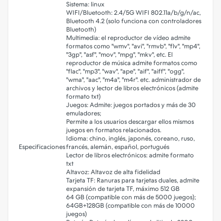
Sistema: linux
WIFI/Bluetooth: 2.4/5G WIFI 802.11a/b/g/n/ac,
Bluetooth 4.2 (solo funciona con controladores
Bluetooth)
Multimedia: el reproductor de vídeo admite
formatos como "wmv", "avi", "rmvb", "flv", "mp4",
"3gp", "asf", "mov", "mpg", "mkv", etc. El
reproductor de música admite formatos como
"flac", "mp3", "wav", "ape", "aif", "aiff", "ogg",
"wma", "aac", "m4a", "m4r". etc. administrador de
archivos y lector de libros electrónicos (admite
formato txt)
Juegos: Admite: juegos portados y más de 30
emuladores;
Permite a los usuarios descargar ellos mismos
juegos en formatos relacionados.
Idioma: chino, inglés, japonés, coreano, ruso,
Especificaciones
francés, alemán, español, portugués
Lector de libros electrónicos: admite formato
txt
Altavoz: Altavoz de alta fidelidad
Tarjeta TF: Ranuras para tarjetas duales, admite
expansión de tarjeta TF, máximo 512 GB
64 GB (compatible con más de 5000 juegos);
64GB+128GB (compatible con más de 10000
juegos)