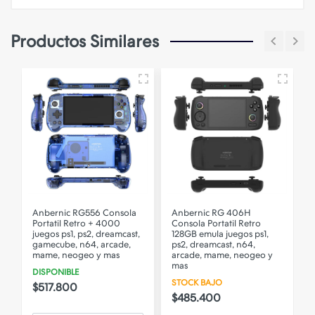
Productos Similares
Anbernic RG556 Consola
Anbernic RG 406H
Portatil Retro + 4000
Consola Portatil Retro
P
s
juegos ps1, ps2, dreamcast,
128GB emula juegos ps1,
gamecube, n64, arcade,
ps2, dreamcast, n64,
mame, neogeo y mas
arcade, mame, neogeo y
mas
DISPONIBLE
STOCK BAJO
$517.800
$485.400
F