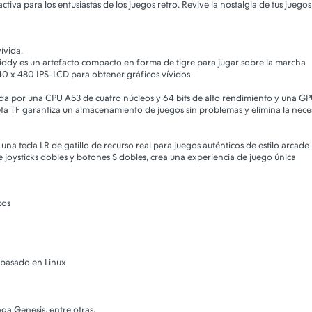
iva para los entusiastas de los juegos retro. Revive la nostalgia de tus juegos 
ívida.
kiddy es un artefacto compacto en forma de tigre para jugar sobre la marcha
0 x 480 IPS-LCD para obtener gráficos vívidos
ada por una CPU A53 de cuatro núcleos y 64 bits de alto rendimiento y una 
jeta TF garantiza un almacenamiento de juegos sin problemas y elimina la nece
y una tecla LR de gatillo de recurso real para juegos auténticos de estilo arcade
uye joysticks dobles y botones S dobles, crea una experiencia de juego única
cos
 basado en Linux
ga Genesis, entre otras.