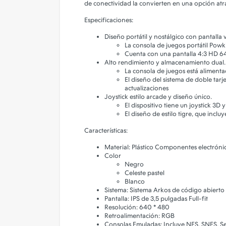
de conectividad la convierten en una opción atract
Especificaciones:
Diseño portátil y nostálgico con pantalla v
La consola de juegos portátil Pow
Cuenta con una pantalla 4:3 HD 64
Alto rendimiento y almacenamiento dual.
La consola de juegos está aliment
El diseño del sistema de doble tar
actualizaciones
Joystick estilo arcade y diseño único.
El dispositivo tiene un joystick 3D 
El diseño de estilo tigre, que incl
Características:
Material: Plástico Componentes electróni
Color
Negro
Celeste pastel
Blanco
Sistema: Sistema Arkos de código abierto
Pantalla: IPS de 3,5 pulgadas Full-fit
Resolución: 640 * 480
Retroalimentación: RGB
Consolas Emuladas: Incluye NES, SNES, Se