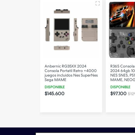
m Deck 256GB LCD
Anbernic RG35XX 2024
R36S Consola 
ortátil Gamer –
Consola Portatil Retro +4000
2024 64gb 10
ovilidad y Envío
juegos incluidos Nes SuperNes
NES SNES, PS
Sega MAME
MAME, NEO
DISPONIBLE
DISPONIBLE
00
$145.600
$97.100
$12