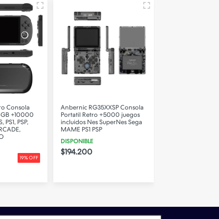
ro Consola
Anbernic RG35XXSP Consola
Anbernic RG40XX
 64GB +10000
Portatil Retro +5000 juegos
Portatil Retro + 
 PS1, PSP,
incluidos Nes SuperNes Sega
JUEGOS ps1, drea
RCADE,
MAME PS1 PSP
arcade, mame, ne
O
DISPONIBLE
DISPONIBLE EN 11 
$194.200
$202.200
19% OFF
$323.600