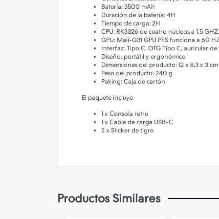
Batería: 3500 mAh
Duración de la batería: 4H
Tiempo de carga: 2H
CPU: RK3326 de cuatro núcleos a 1,5 GHZ,
GPU: Mali-G31 GPU PFS funciona a 60 HZ
Interfaz: Tipo C, OTG Tipo C, auricular d
Diseño: portátil y ergonómico
Dimensiones del producto: 12 x 8,3 x 3 cm
Peso del producto: 240 g
Paking: Caja de cartón
El paquete incluye
1 x Consola retro
1 x Cable de carga USB-C
2 x Sticker de tigre
Productos Similares