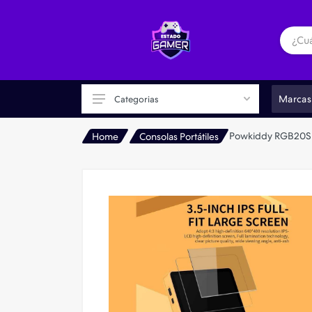
Marcas
Categorias
Powkiddy RGB20S 
Home
Consolas Portátiles
Consolas
Accesorios
Consolas Portátiles
Realidad Virtual VR
Retro Gaming