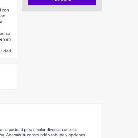
l con
Con
na
ás, su
ten en
Con capacidad para emular diversas consolas
rcha. Además, su construcción robusta y opciones