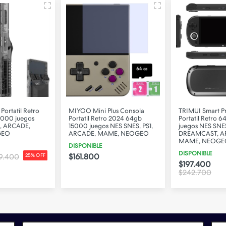
Portatil Retro
MIYOO Mini Plus Consola
TRIMUI Smart P
000 juegos
Portatil Retro 2024 64gb
Portatil Retro
1, ARCADE,
15000 juegos NES SNES, PS1,
juegos NES SNES,
GEO
ARCADE, MAME, NEOGEO
DREAMCAST, A
MAME, NEOGE
DISPONIBLE
DISPONIBLE
$161.800
9.400
25% OFF
$197.400
$242.700