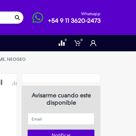
Whatsapp
+54 9 11 3620-2473
0
0
 MAME, NEOGEO
l
Avisarme cuando este
disponible
Email
Notificar