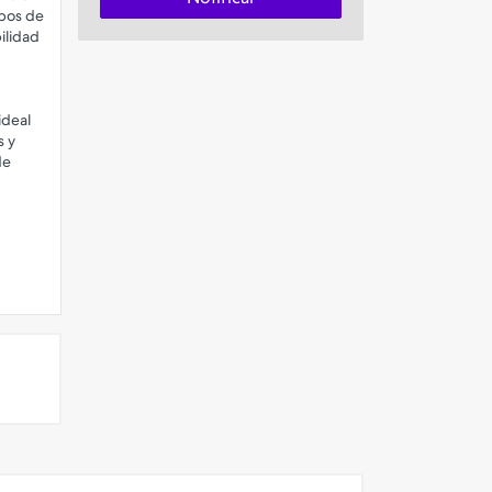
mpos de
ilidad
ideal
s y
de