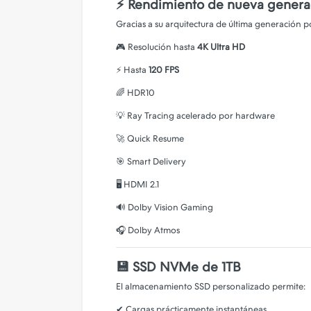
⚡ Rendimiento de nueva genera
Gracias a su arquitectura de última generación po
🎮 Resolución hasta
4K Ultra HD
⚡ Hasta
120 FPS
🌈 HDR10
💡 Ray Tracing acelerado por hardware
🚀 Quick Resume
🎯 Smart Delivery
🖥 HDMI 2.1
🔊 Dolby Vision Gaming
🎧 Dolby Atmos
💾 SSD NVMe de 1TB
El almacenamiento SSD personalizado permite:
✔ Cargas prácticamente instantáneas.