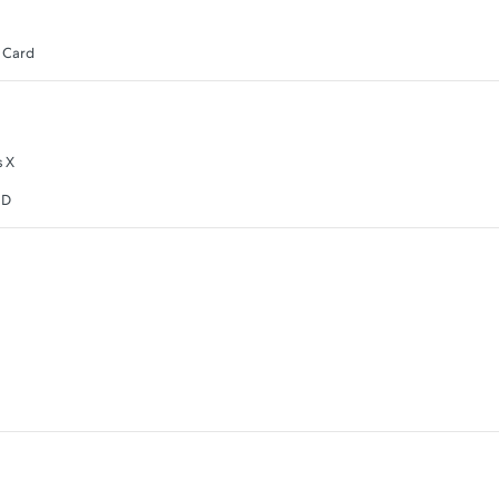
 Card
s X
HD