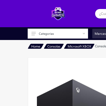
Marcas
Categorias
Consola
Home
Consolas
Microsoft XBOX
Consolas
Accesorios
Consolas Portátiles
Realidad Virtual VR
Retro Gaming