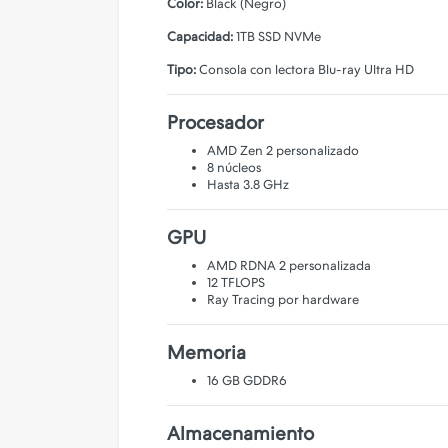
Color:
Black (Negro)
Capacidad:
1TB SSD NVMe
Tipo:
Consola con lectora Blu-ray Ultra HD
Procesador
AMD Zen 2 personalizado
8 núcleos
Hasta 3.8 GHz
GPU
AMD RDNA 2 personalizada
12 TFLOPS
Ray Tracing por hardware
Memoria
16 GB GDDR6
Almacenamiento