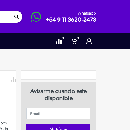
Whatsapp
+54 9 11 3620-2473
0
0
Avisarme cuando este
disponible
Email
Xbox
frutá
Notificar