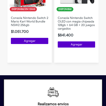
DISPONIBLE EN 1 DIAS
DISPONIBLE
2
Consola Nintendo Switch 2
Consola Nintendo Switch
Mario Kart World Bundle
OLED con magia chipeada
NSW2 256gb
128gb + 64 GB + 20 juegos
2
cargados
$1.051.700
$841.400
Agregar
Agregar
Realizamos envios