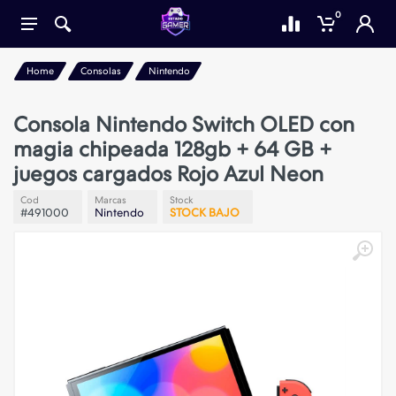
0
Home
Consolas
Nintendo
Consola Nintendo Switch OLED con
magia chipeada 128gb + 64 GB +
juegos cargados Rojo Azul Neon
Cod
Marcas
Stock
#491000
Nintendo
STOCK BAJO