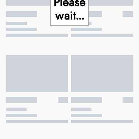
Please
wait...