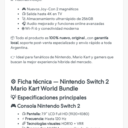
🎮 Nuevos Joy-Con 2 magnéticos
📺 Salida hasta 4K en TV
🚀 Almacenamiento ultrarrápido de 256GB
🎧 Audio mejorado y funciones online avanzadas
🌐 Wi-Fi 6 y conectividad moderna
📦 Todo el producto es
100% nuevo, original ,
con
garantía
local
, soporte post-venta especializado y envío rápido a toda
Argentina.
👉 Ideal para fanáticos de Nintendo, Mario Kart y gamers que
buscan la mejor experiencia híbrida del mercado.
⚙️ Ficha técnica — Nintendo Switch 2
Mario Kart World Bundle
💡 Especificaciones principales
🎮 Consola Nintendo Switch 2
📺
Pantalla:
7.9″ LCD Full HD (1920×1080)
⚡
Frecuencia:
Hasta 120 Hz
🌈
Tecnologías visuales:
HDR10 + VRR