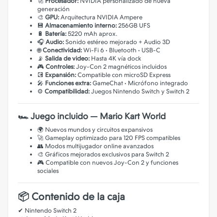
🚀
Procesador:
NVIDIA personalizado de nueva
generación
🎨
GPU:
Arquitectura NVIDIA Ampere
💾
Almacenamiento interno:
256GB UFS
🔋
Batería:
5220 mAh aprox.
🎧
Audio:
Sonido estéreo mejorado + Audio 3D
🌐
Conectividad:
Wi-Fi 6 • Bluetooth • USB-C
📡
Salida de video:
Hasta 4K vía dock
🎮
Controles:
Joy-Con 2 magnéticos incluidos
💽
Expansión:
Compatible con microSD Express
🎤
Funciones extra:
GameChat • Micrófono integrado
⚙️
Compatibilidad:
Juegos Nintendo Switch y Switch 2
🏎️ Juego incluido — Mario Kart World
🌍 Nuevos mundos y circuitos expansivos
🚀 Gameplay optimizado para 120 FPS compatibles
👥 Modos multijugador online avanzados
🎨 Gráficos mejorados exclusivos para Switch 2
🎮 Compatible con nuevos Joy-Con 2 y funciones
sociales
📦 Contenido de la caja
✔ Nintendo Switch 2