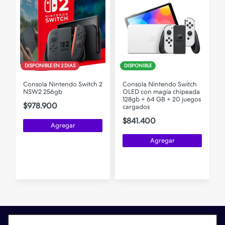
DISPONIBLE EN 2 DIAS
DISPONIBLE
Consola Nintendo Switch 2
Consola Nintendo Switch
a
NSW2 256gb
OLED con magia chipeada
128gb + 64 GB + 20 juegos
$978.900
cargados
$841.400
Agregar
Agregar