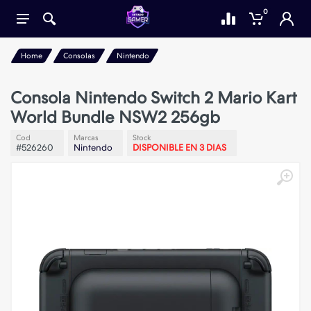
0
Home
Consolas
Nintendo
Consola Nintendo Switch 2 Mario Kart
World Bundle NSW2 256gb
Cod
Marcas
Stock
#526260
Nintendo
DISPONIBLE EN 3 DIAS