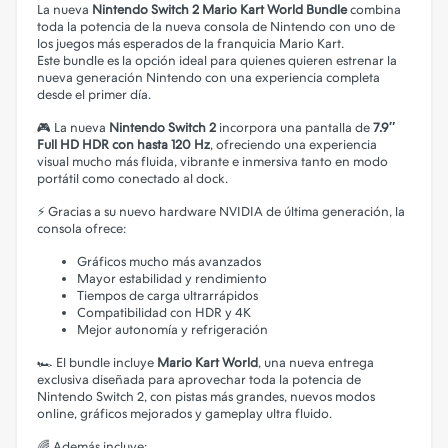
La nueva
Nintendo Switch 2 Mario Kart World Bundle
combina
toda la potencia de la nueva consola de Nintendo con uno de
los juegos más esperados de la franquicia Mario Kart.
Este bundle es la opción ideal para quienes quieren estrenar la
nueva generación Nintendo con una experiencia completa
desde el primer día.
🎮 La nueva
Nintendo Switch 2
incorpora una pantalla de
7.9″
Full HD HDR con hasta 120 Hz
, ofreciendo una experiencia
visual mucho más fluida, vibrante e inmersiva tanto en modo
portátil como conectado al dock.
⚡ Gracias a su nuevo hardware NVIDIA de última generación, la
consola ofrece:
Gráficos mucho más avanzados
Mayor estabilidad y rendimiento
Tiempos de carga ultrarrápidos
Compatibilidad con HDR y 4K
Mejor autonomía y refrigeración
🏎️ El bundle incluye
Mario Kart World
, una nueva entrega
exclusiva diseñada para aprovechar toda la potencia de
Nintendo Switch 2, con pistas más grandes, nuevos modos
online, gráficos mejorados y gameplay ultra fluido.
🌈 Además incluye: