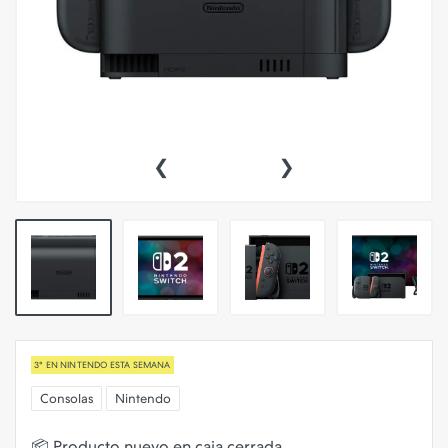
‹
›
3° EN NINTENDO ESTA SEMANA
Consolas
Nintendo
📦 Producto nuevo en caja cerrada.