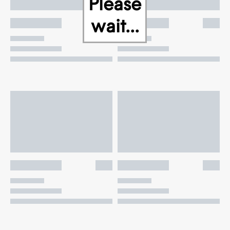
Please
wait...