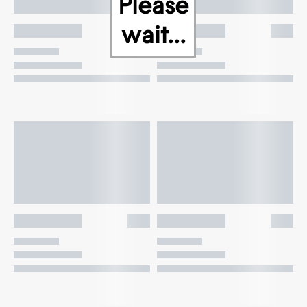
Please
wait...