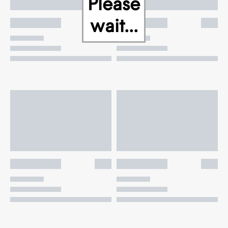
Please
wait...