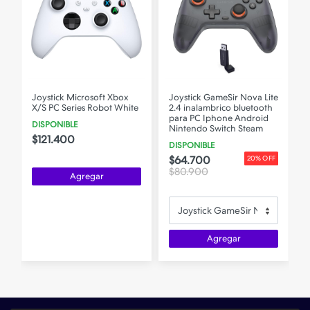
Joystick Microsoft Xbox
Joystick GameSir Nova Lite
X/S PC Series Robot White
2.4 inalambrico bluetooth
T
para PC Iphone Android
DISPONIBLE
e
Nintendo Switch Steam
$121.400
DISPONIBLE
$64.700
20% OFF
$80.900
Agregar
Agregar