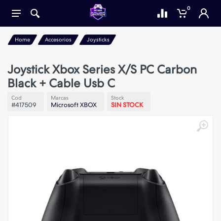
0
Home
Accesorios
Joysticks
Joystick Xbox Series X/S PC Carbon
Black + Cable Usb C
Cod
Marcas
Stock
#417509
Microsoft XBOX
SIN STOCK